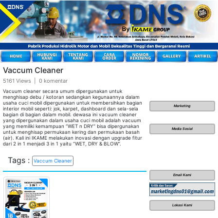
Vaccum Cleaner
5161 Views | 0 komentar
Vacuum cleaner secara umum dipergunakan untuk
menghisap debu / kotoran sedangkan kegunaannya dalam
usaha cuci mobil dipergunakan untuk membersihkan bagian
Marketing
interior mobil seperti: jok, karpet, dashboard dan sela-sela
bagian di bagian dalam mobil. dewasa ini vacuum cleaner
yang dipergunakan dalam usaha cuci mobil adalah vacuum
yang memiliki kemampuan “WET n DRY” bisa dipergunakan
Media Sosial
untuk menghisap permukaan kering dan permukaan basah
(air). Kali ini IKAME melakukan inovasi dengan upgrade fitur
dari 2 in 1 menjadi 3 in 1 yaitu “WET, DRY & BLOW”.
Tags :
Vaccum Cleaner
Email Kami
Lokasi Kami