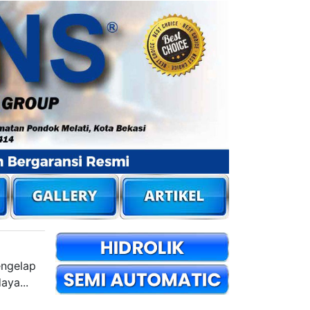
engelap
aya...