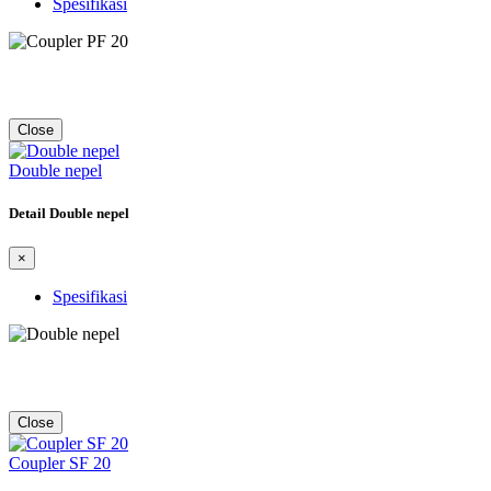
Spesifikasi
Close
Double nepel
Detail Double nepel
×
Spesifikasi
Close
Coupler SF 20