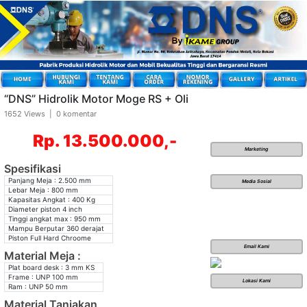
“DNS” Hidrolik Motor Moge RS + Oli
1652 Views | 0 komentar
Rp. 13.500.000,-
Marketing
Spesifikasi
Panjang Meja : 2.500 mm
Media Sosial
Lebar Meja : 800 mm
Kapasitas Angkat : 400 Kg
Diameter piston 4 inch
Tinggi angkat max : 950 mm
Mampu Berputar 360 derajat
Piston Full Hard Chroome
Email Kami
Material Meja :
Plat board desk : 3 mm KS
Frame : UNP 100 mm
Lokasi Kami
Ram : UNP 50 mm
Material Tanjakan