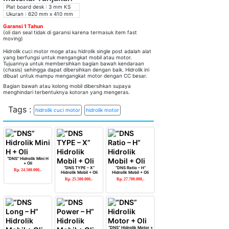
Plat board desk : 3 mm KS
Ukuran : 620 mm x 410 mm
Garansi 1 Tahun
(oli dan seal tidak di garansi karena termasuk item fast
moving)
Hidrolik cuci motor moge atau hidrolik single post adalah alat
yang berfungsi untuk mengangkat mobil atau motor.
Tujuannya untuk membersihkan bagian bawah kendaraan
(chasis) sehingga dapat dibersihkan dengan baik. Hidrolik ini
dibuat untuk mampu mengangkat motor dengan CC besar.
Bagian bawah atau kolong mobil dibersihkan supaya
menghindari terbentuknya kotoran yang mengeras.
Tags :
hidrolik cuci motor
hidrolik motor
“DNS” Hidrolik Mini H
+ Oli
“DNS TYPE – X”
“DNS Ratio – H”
Rp. 24.500.000,-
Hidrolik Mobil + Oli
Hidrolik Mobil + Oli
Rp. 25.500.000,-
Rp. 27.700.000,-
“DNS” Hidrolik Motor +