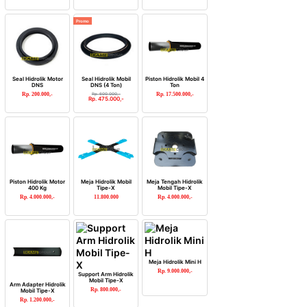
Promo
Seal Hidrolik Motor
Seal Hidrolik Mobil
Piston Hidrolik Mobil 4
DNS
DNS (4 Ton)
Ton
Rp. 200.000,-
Rp. 600.000,-
Rp. 17.500.000,-
Rp. 475.000,-
Piston Hidrolik Motor
Meja Hidrolik Mobil
Meja Tengah Hidrolik
400 Kg
Tipe-X
Mobil Tipe-X
Rp. 4.000.000,-
11.800.000
Rp. 4.000.000,-
Meja Hidrolik Mini H
Rp. 9.000.000,-
Support Arm Hidrolik
Mobil Tipe-X
Arm Adapter Hidrolik
Rp. 800.000,-
Mobil Tipe-X
Rp. 1.200.000,-