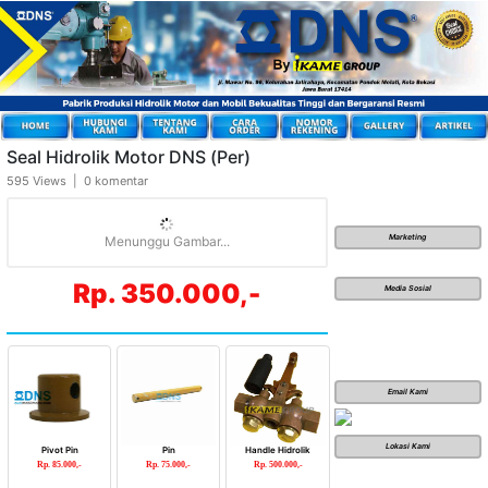
Seal Hidrolik Motor DNS (Per)
595 Views | 0 komentar
Marketing
Menunggu Gambar...
Rp. 350.000,-
Media Sosial
Email Kami
Lokasi Kami
Pivot Pin
Pin
Handle Hidrolik
Rp. 85.000,-
Rp. 75.000,-
Rp. 500.000,-