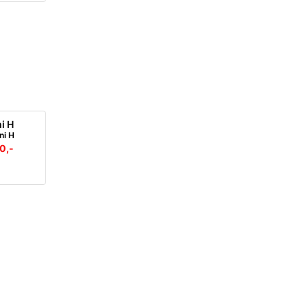
ni H
0,-